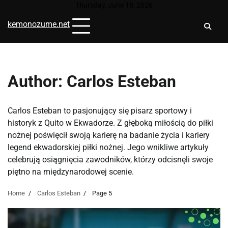
Skip
Thursday, June 18, 2026
to
kemonozume.net
content
Author:
Carlos Esteban
Carlos Esteban to pasjonujący się pisarz sportowy i
historyk z Quito w Ekwadorze. Z głęboką miłością do piłki
nożnej poświęcił swoją karierę na badanie życia i kariery
legend ekwadorskiej piłki nożnej. Jego wnikliwe artykuły
celebrują osiągnięcia zawodników, którzy odcisnęli swoje
piętno na międzynarodowej scenie.
Home
Carlos Esteban
Page 5