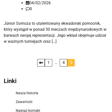
04/02/2026
0
Júnior Sornoza to utalentowany ekwadorski pomocnik,
który wystąpił w ponad 30 meczach międzynarodowych w
barwach swojej reprezentacji. Jego wkład obejmuje udział
w ważnych turniejach oraz […]
Posts
1
…
4
5
pagination
Linki
Nasza historia
Zawartość
Nawiąż kontakt