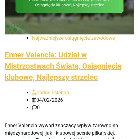
Najważniejsze osiągnięcia zawodowe
Enner Valencia: Udział w
Mistrzostwach Świata, Osiągnięcia
klubowe, Najlepszy strzelec
Carlos Esteban
04/02/2026
0
Enner Valencia wywarł znaczący wpływ zarówno na
międzynarodowej, jak i klubowej scenie piłkarskiej,