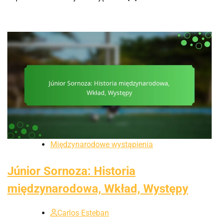
Międzynarodowe wystąpienia
Júnior Sornoza: Historia
międzynarodowa, Wkład, Występy
Carlos Esteban