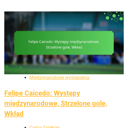
Międzynarodowe wystąpienia
Felipe Caicedo: Występy
międzynarodowe, Strzelone gole,
Wkład
Carlos Esteban