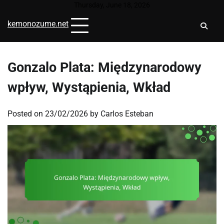
Skip
Thursday, June 18, 2026
to
kemonozume.net
content
Gonzalo Plata: Międzynarodowy
wpływ, Wystąpienia, Wkład
Posted on
23/02/2026
by
Carlos Esteban