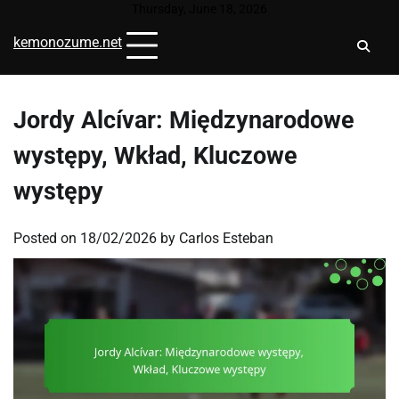
Skip
Thursday, June 18, 2026
to
kemonozume.net
content
Jordy Alcívar: Międzynarodowe
występy, Wkład, Kluczowe
występy
Posted on
18/02/2026
by
Carlos Esteban