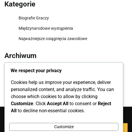
Kategorie
Biografie Graczy
Międzynarodowe wystąpienia
Najważniejsze osiągnięcia zawodowe
Archiwum
March 2026
We respect your privacy
February 2026
Cookies help us improve your experience, deliver
personalized content, and analyze traffic. You can
choose which cookies to allow by clicking
Customize
. Click
Accept All
to consent or
Reject
All
to decline non-essential cookies.
Szukaj
Search
Customize