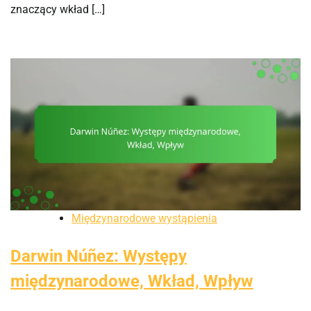
znaczący wkład […]
Międzynarodowe wystąpienia
Darwin Núñez: Występy
międzynarodowe, Wkład, Wpływ