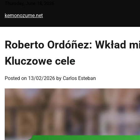
Skip
Thursday, June 18, 2026
to
kemonozume.net
content
Roberto Ordóñez: Wkład m
Kluczowe cele
Posted on
13/02/2026
by
Carlos Esteban