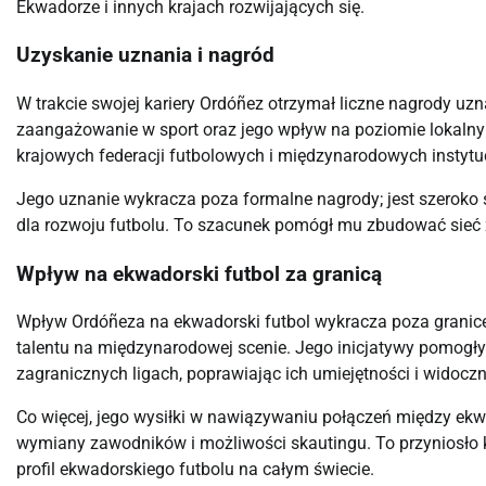
Ekwadorze i innych krajach rozwijających się.
Uzyskanie uznania i nagród
W trakcie swojej kariery Ordóñez otrzymał liczne nagrody uzn
zaangażowanie w sport oraz jego wpływ na poziomie lokaln
krajowych federacji futbolowych i międzynarodowych instytuc
Jego uznanie wykracza poza formalne nagrody; jest szerok
dla rozwoju futbolu. To szacunek pomógł mu zbudować sieć
Wpływ na ekwadorski futbol za granicą
Wpływ Ordóñeza na ekwadorski futbol wykracza poza grani
talentu na międzynarodowej scenie. Jego inicjatywy pomog
zagranicznych ligach, poprawiając ich umiejętności i widocz
Co więcej, jego wysiłki w nawiązywaniu połączeń między ek
wymiany zawodników i możliwości skautingu. To przyniosło k
profil ekwadorskiego futbolu na całym świecie.