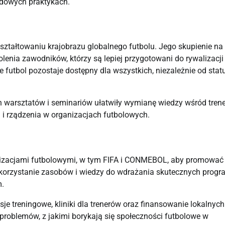
dowych praktykach.
ształtowaniu krajobrazu globalnego futbolu. Jego skupienie na
enia zawodników, którzy są lepiej przygotowani do rywalizacji
 futbol pozostaje dostępny dla wszystkich, niezależnie od stat
warsztatów i seminariów ułatwiły wymianę wiedzy wśród trene
i rządzenia w organizacjach futbolowych.
izacjami futbolowymi, w tym FIFA i CONMEBOL, aby promować
wykorzystanie zasobów i wiedzy do wdrażania skutecznych prog
m.
e treningowe, kliniki dla trenerów oraz finansowanie lokalnych
problemów, z jakimi borykają się społeczności futbolowe w