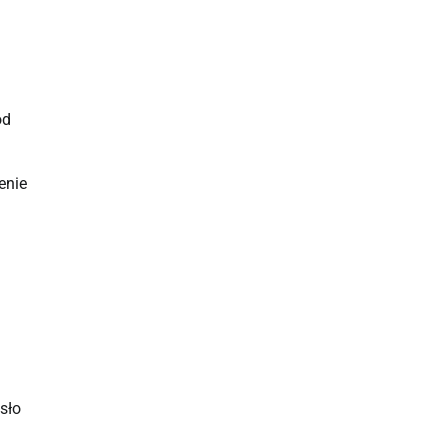
od
enie
sło