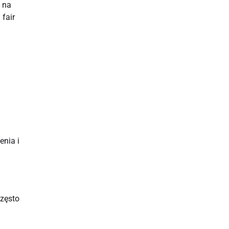
i na
fair
enia i
często