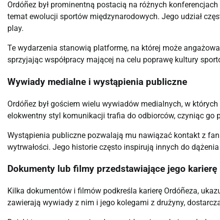
Ordóñez był prominentną postacią na różnych konferencjach s
temat ewolucji sportów międzynarodowych. Jego udział częst
play.
Te wydarzenia stanowią platformę, na której może angażować 
sprzyjając współpracy mającej na celu poprawę kultury sport
Wywiady medialne i wystąpienia publiczne
Ordóñez był gościem wielu wywiadów medialnych, w których 
elokwentny styl komunikacji trafia do odbiorców, czyniąc 
Wystąpienia publiczne pozwalają mu nawiązać kontakt z fana
wytrwałości. Jego historie często inspirują innych do dążeni
Dokumenty lub filmy przedstawiające jego karierę
Kilka dokumentów i filmów podkreśla karierę Ordóñeza, ukaz
zawierają wywiady z nim i jego kolegami z drużyny, dostarc