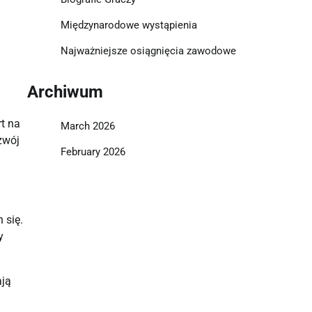
Międzynarodowe wystąpienia
Najważniejsze osiągnięcia zawodowe
Archiwum
t na
March 2026
zwój
February 2026
 się.
y
.
ają