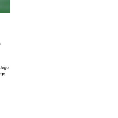
.
 Jego
ego