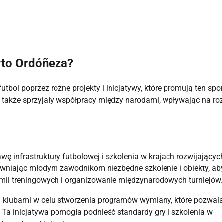
rto Ordóñeza?
ol poprzez różne projekty i inicjatywy, które promują ten spor
ale także sprzyjały współpracy między narodami, wpływając na ro
 infrastruktury futbolowej i szkolenia w krajach rozwijających
pewniając młodym zawodnikom niezbędne szkolenie i obiekty, ab
emii treningowych i organizowanie międzynarodowych turniejów
mi klubami w celu stworzenia programów wymiany, które pozwal
Ta inicjatywa pomogła podnieść standardy gry i szkolenia w