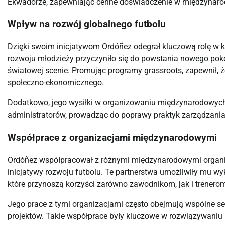
Ekwadorze, zapewniając cenne doświadczenie w międzynaro
Wpływ na rozwój globalnego futbolu
Dzięki swoim inicjatywom Ordóñez odegrał kluczową rolę w k
rozwoju młodzieży przyczyniło się do powstania nowego pokol
światowej scenie. Promując programy grassroots, zapewnił, że
społeczno-ekonomicznego.
Dodatkowo, jego wysiłki w organizowaniu międzynarodowych 
administratorów, prowadząc do poprawy praktyk zarządzania 
Współprace z organizacjami międzynarodowymi
Ordóñez współpracował z różnymi międzynarodowymi organ
inicjatywy rozwoju futbolu. Te partnerstwa umożliwiły mu 
które przynoszą korzyści zarówno zawodnikom, jak i trenero
Jego prace z tymi organizacjami często obejmują wspólne sesj
projektów. Takie współprace były kluczowe w rozwiązywaniu 