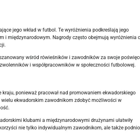
ające jego wkład w futbol. Te wyróżnienia podkreślają jego
ym i międzynarodowym. Nagrody często obejmują wyróżnienia 
ji.
o szanowany wśród rówieśników i zawodników za swoje poświęc
 zwolenników i współpracowników w społeczności futbolowej.
ce kraju, ponieważ pracował nad promowaniem ekwadorskiego
ły wielu ekwadorskim zawodnikom zdobyć możliwości w
ność.
wadorskimi klubami a międzynarodowymi drużynami ułatwiły
orzyści nie tylko indywidualnym zawodnikom, ale także podnio