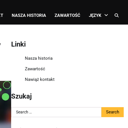
KT
NASZA HISTORIA
ZAWARTOŚĆ
JĘZYK
,
Linki
Nasza historia
Zawartość
Nawiąż kontakt
Szukaj
Search
for: